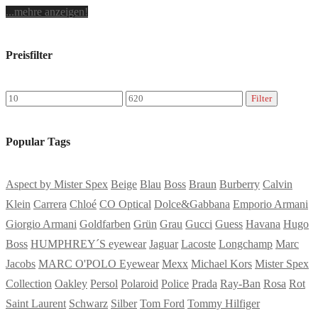
...mehre anzeigen!
Preisfilter
Min.
Max.
Filter
Preis
Preis
Popular Tags
Aspect by Mister Spex
Beige
Blau
Boss
Braun
Burberry
Calvin
Klein
Carrera
Chloé
CO Optical
Dolce&Gabbana
Emporio Armani
Giorgio Armani
Goldfarben
Grün
Grau
Gucci
Guess
Havana
Hugo
Boss
HUMPHREY´S eyewear
Jaguar
Lacoste
Longchamp
Marc
Jacobs
MARC O'POLO Eyewear
Mexx
Michael Kors
Mister Spex
Collection
Oakley
Persol
Polaroid
Police
Prada
Ray-Ban
Rosa
Rot
Saint Laurent
Schwarz
Silber
Tom Ford
Tommy Hilfiger