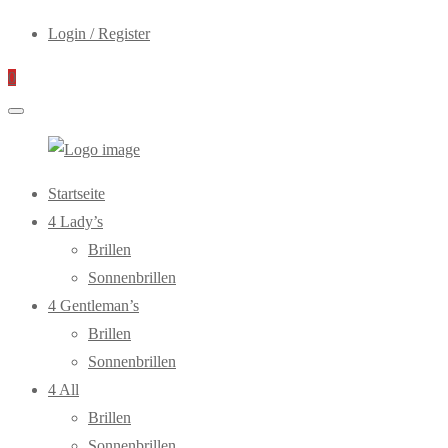
Login / Register
0
WebOptiker24.de
Primary
Startseite
Menu
4 Lady’s
Brillen
Sonnenbrillen
4 Gentleman’s
Brillen
Sonnenbrillen
4 All
Brillen
Sonnenbrillen