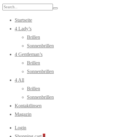
Search
for:
Startseite
4 Lady’s
Brillen
Sonnenbrillen
4 Gentleman’s
Brillen
Sonnenbrillen
4 All
Brillen
Sonnenbrillen
Kontaktlinsen
Magazin
Login
Shopping cart
0