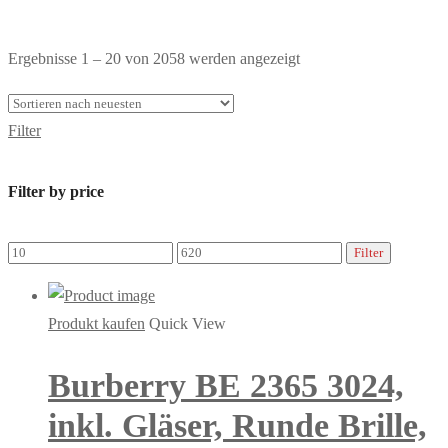
Toggle
Nach
Ergebnisse 1 – 20 von 2058 werden angezeigt
Shop
neuesten
Sidebar
sortiert
Filter
Filter by price
Min.
Max.
Filter
Preis
Preis
Produkt kaufen
Quick View
Burberry BE 2365 3024,
inkl. Gläser, Runde Brille,