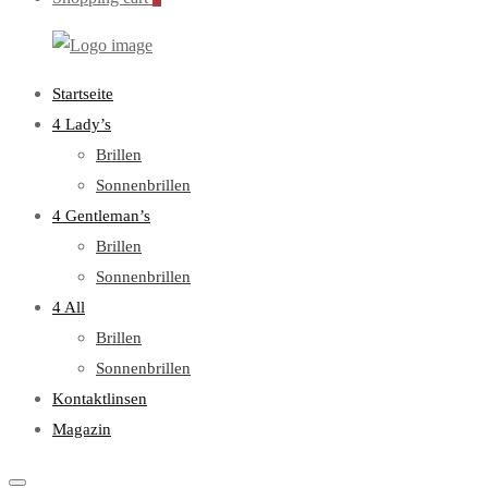
WebOptiker24.de
Primary
Startseite
Menu
4 Lady’s
Brillen
Sonnenbrillen
4 Gentleman’s
Brillen
Sonnenbrillen
4 All
Brillen
Sonnenbrillen
Kontaktlinsen
Magazin