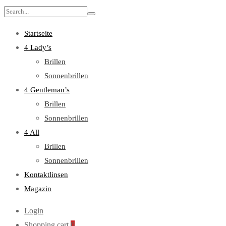
Search
for:
Startseite
4 Lady’s
Brillen
Sonnenbrillen
4 Gentleman’s
Brillen
Sonnenbrillen
4 All
Brillen
Sonnenbrillen
Kontaktlinsen
Magazin
Login
Shopping cart
0