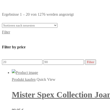
Toggle
Nach
Ergebnisse 1 – 20 von 1276 werden angezeigt
Shop
neuesten
Sidebar
sortiert
Filter
Filter by price
Min.
Max.
Filter
Preis
Preis
Produkt kaufen
Quick View
Mister Spex Collection Joa