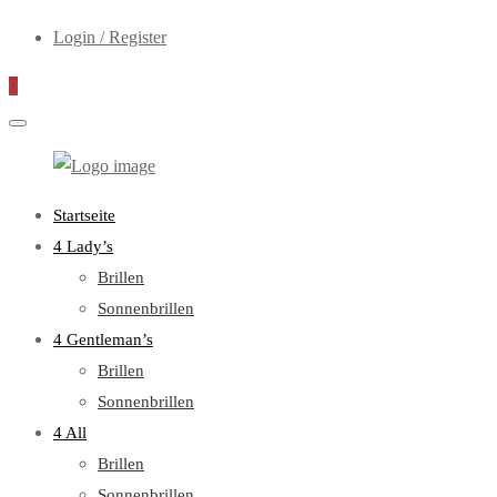
Login / Register
0
WebOptiker24.de
Primary
Startseite
Menu
4 Lady’s
Brillen
Sonnenbrillen
4 Gentleman’s
Brillen
Sonnenbrillen
4 All
Brillen
Sonnenbrillen