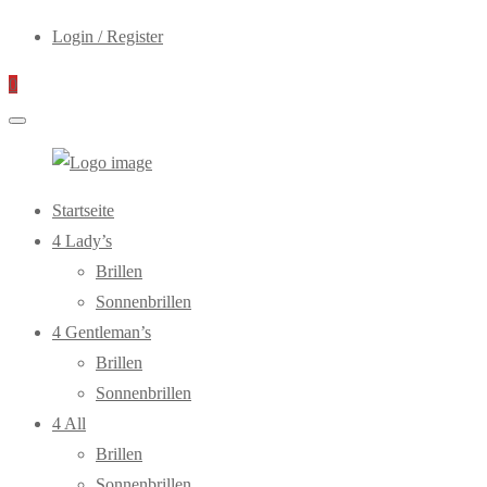
Login / Register
0
WebOptiker24.de
Primary
Startseite
Menu
4 Lady’s
Brillen
Sonnenbrillen
4 Gentleman’s
Brillen
Sonnenbrillen
4 All
Brillen
Sonnenbrillen