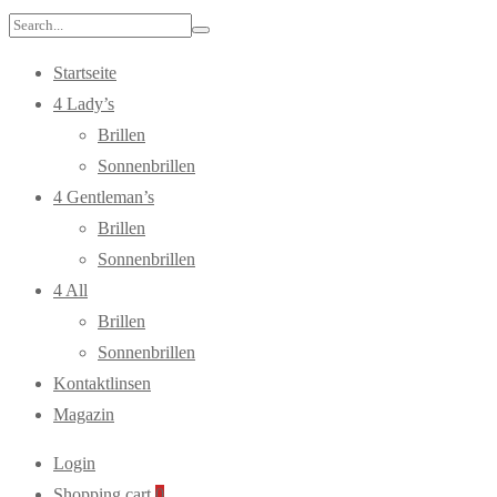
Search
for:
Startseite
4 Lady’s
Brillen
Sonnenbrillen
4 Gentleman’s
Brillen
Sonnenbrillen
4 All
Brillen
Sonnenbrillen
Kontaktlinsen
Magazin
Login
Shopping cart
0