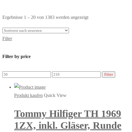
Toggle
Nach
Ergebnisse 1 – 20 von 1383 werden angezeigt
Shop
neuesten
Sidebar
sortiert
Filter
Filter by price
Min.
Max.
Filter
Preis
Preis
Produkt kaufen
Quick View
Tommy Hilfiger TH 1969
1ZX, inkl. Gläser, Runde