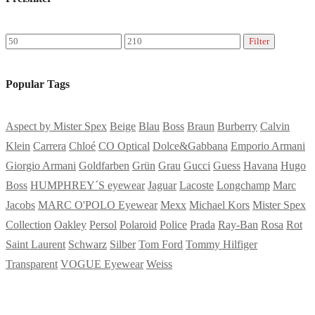
Min.
Max.
Filter
Preis
Preis
Popular Tags
Aspect by Mister Spex
Beige
Blau
Boss
Braun
Burberry
Calvin
Klein
Carrera
Chloé
CO Optical
Dolce&Gabbana
Emporio Armani
Giorgio Armani
Goldfarben
Grün
Grau
Gucci
Guess
Havana
Hugo
Boss
HUMPHREY´S eyewear
Jaguar
Lacoste
Longchamp
Marc
Jacobs
MARC O'POLO Eyewear
Mexx
Michael Kors
Mister Spex
Collection
Oakley
Persol
Polaroid
Police
Prada
Ray-Ban
Rosa
Rot
Saint Laurent
Schwarz
Silber
Tom Ford
Tommy Hilfiger
Transparent
VOGUE Eyewear
Weiss