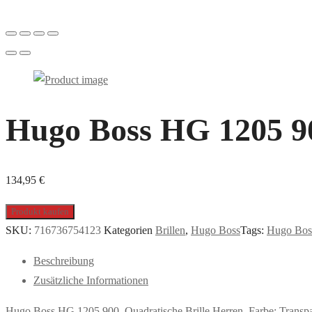
Hugo Boss HG 1205 900
134,95
€
Produkt kaufen
SKU:
716736754123
Kategorien
Brillen
,
Hugo Boss
Tags:
Hugo Bos
Beschreibung
Zusätzliche Informationen
Hugo Boss HG 1205 900, Quadratische Brille Herren. Farbe: Trans