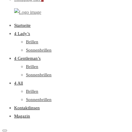
WebOptiker24.de
Primary
Startseite
Menu
4 Lady’s
Brillen
Sonnenbrillen
4 Gentleman’s
Brillen
Sonnenbrillen
4 All
Brillen
Sonnenbrillen
Kontaktlinsen
Magazin