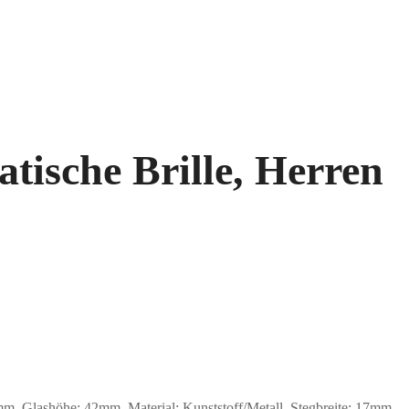
tische Brille, Herren
 Glashöhe: 42mm, Material: Kunststoff/Metall. Stegbreite: 17mm.