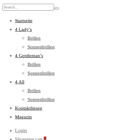
Search
for:
Startseite
4 Lady’s
Brillen
Sonnenbrillen
4 Gentleman’s
Brillen
Sonnenbrillen
4 All
Brillen
Sonnenbrillen
Kontaktlinsen
Magazin
Login
Shopping cart
0