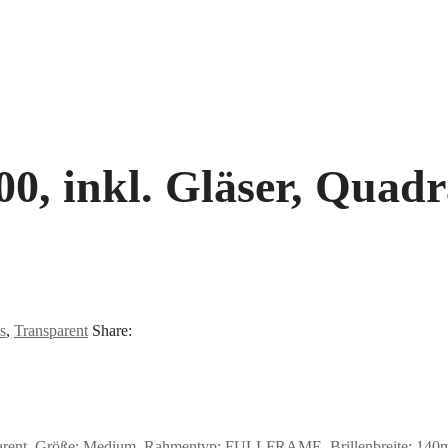
, inkl. Gläser, Quadra
s
,
Transparent
Share:
parent, Größe: Medium, Rahmentyp: FULLFRAME, Brillenbreite: 140mm,