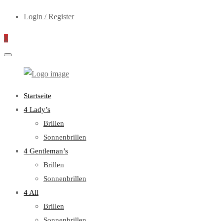
Login / Register
0
WebOptiker24.de
Primary
Startseite
Menu
4 Lady’s
Brillen
Sonnenbrillen
4 Gentleman’s
Brillen
Sonnenbrillen
4 All
Brillen
Sonnenbrillen