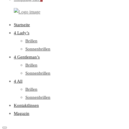
WebOptiker24.de
Primary
Startseite
Menu
4 Lady’s
Brillen
Sonnenbrillen
4 Gentleman’s
Brillen
Sonnenbrillen
4 All
Brillen
Sonnenbrillen
Kontaktlinsen
Magazin