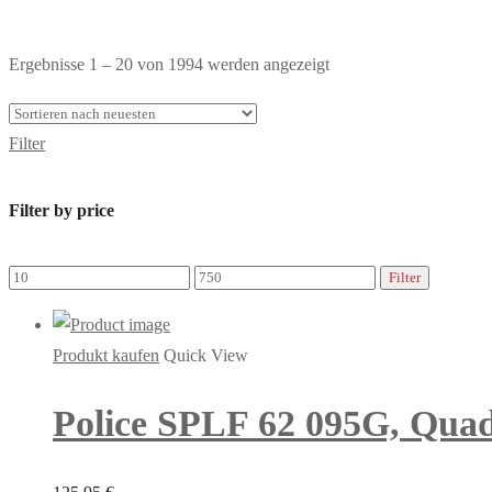
Toggle
Nach
Ergebnisse 1 – 20 von 1994 werden angezeigt
Shop
neuesten
Sidebar
sortiert
Filter
Filter by price
Min.
Max.
Filter
Preis
Preis
Produkt kaufen
Quick View
Police SPLF 62 095G, Quad