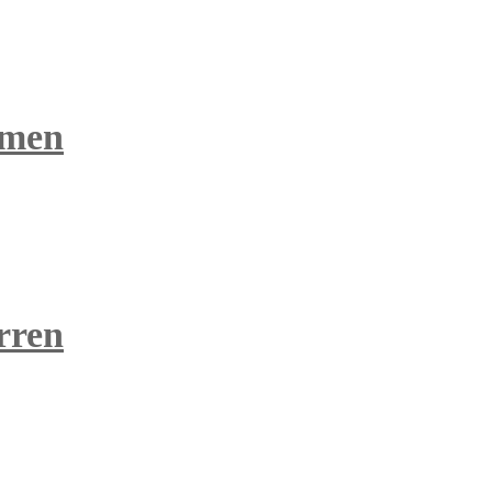
amen
rren