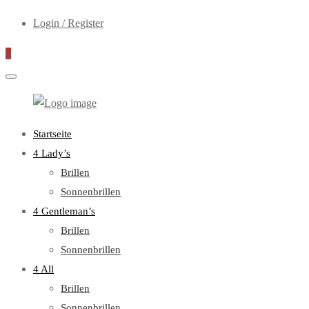
Login / Register
0
WebOptiker24.de
Primary
Startseite
Menu
4 Lady’s
Brillen
Sonnenbrillen
4 Gentleman’s
Brillen
Sonnenbrillen
4 All
Brillen
Sonnenbrillen