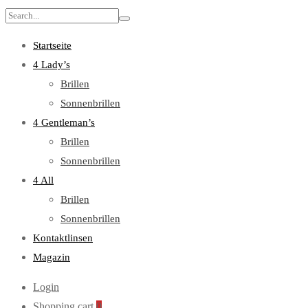
Search
for:
Startseite
4 Lady’s
Brillen
Sonnenbrillen
4 Gentleman’s
Brillen
Sonnenbrillen
4 All
Brillen
Sonnenbrillen
Kontaktlinsen
Magazin
Login
Shopping cart
0