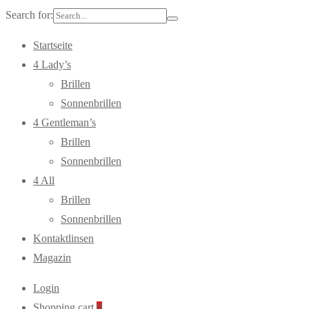
Search for:
Startseite
4 Lady’s
Brillen
Sonnenbrillen
4 Gentleman’s
Brillen
Sonnenbrillen
4 All
Brillen
Sonnenbrillen
Kontaktlinsen
Magazin
Login
Shopping cart
0