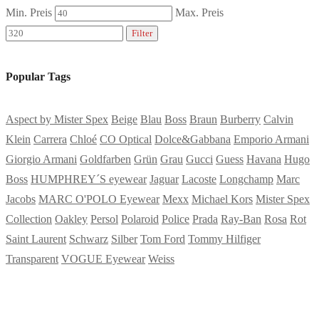
Min. Preis
Max. Preis
Filter
Popular Tags
Aspect by Mister Spex
Beige
Blau
Boss
Braun
Burberry
Calvin
Klein
Carrera
Chloé
CO Optical
Dolce&Gabbana
Emporio Armani
Giorgio Armani
Goldfarben
Grün
Grau
Gucci
Guess
Havana
Hugo
Boss
HUMPHREY´S eyewear
Jaguar
Lacoste
Longchamp
Marc
Jacobs
MARC O'POLO Eyewear
Mexx
Michael Kors
Mister Spex
Collection
Oakley
Persol
Polaroid
Police
Prada
Ray-Ban
Rosa
Rot
Saint Laurent
Schwarz
Silber
Tom Ford
Tommy Hilfiger
Transparent
VOGUE Eyewear
Weiss