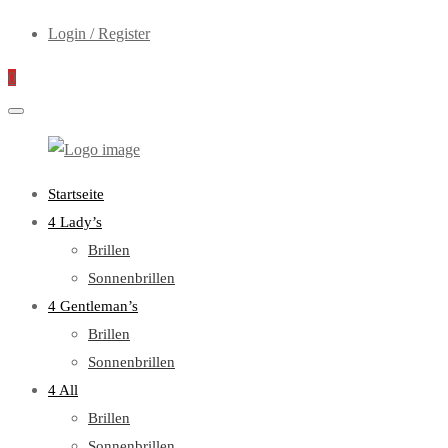
Login / Register
0
WebOptiker24.de
Primary
Startseite
Menu
4 Lady’s
Brillen
Sonnenbrillen
4 Gentleman’s
Brillen
Sonnenbrillen
4 All
Brillen
Sonnenbrillen