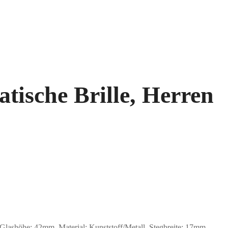
tische Brille, Herren
shöhe: 42mm, Material: Kunststoff/Metall. Stegbreite: 17mm.