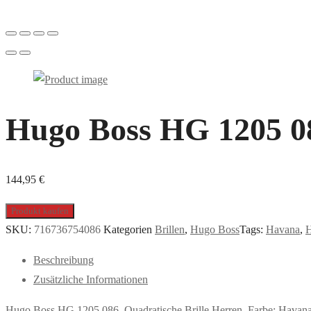
Hugo Boss HG 1205 086
144,95
€
Produkt kaufen
SKU:
716736754086
Kategorien
Brillen
,
Hugo Boss
Tags:
Havana
,
H
Beschreibung
Zusätzliche Informationen
Hugo Boss HG 1205 086, Quadratische Brille Herren. Farbe: Havan