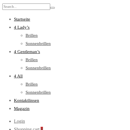
Search
for:
Startseite
4 Lady’s
Brillen
Sonnenbrillen
4 Gentleman’s
Brillen
Sonnenbrillen
4 All
Brillen
Sonnenbrillen
Kontaktlinsen
Magazin
Login
Shopping cart
0