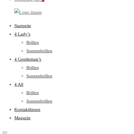
WebOptiker24.de
Primary
Startseite
Menu
4 Lady’s
Brillen
Sonnenbrillen
4 Gentleman’s
Brillen
Sonnenbrillen
4 All
Brillen
Sonnenbrillen
Kontaktlinsen
Magazin