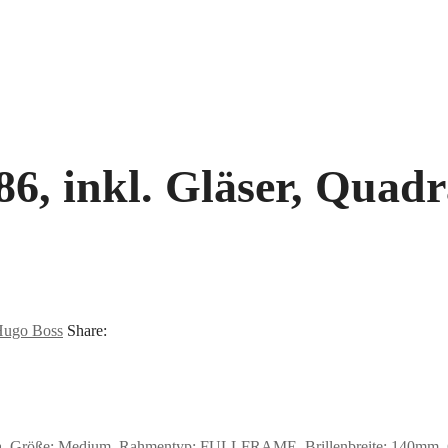
, inkl. Gläser, Quadra
ugo Boss
Share:
a, Größe: Medium, Rahmentyp: FULLFRAME, Brillenbreite: 140mm, Gla