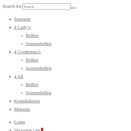
Search for:
Startseite
4 Lady’s
Brillen
Sonnenbrillen
4 Gentleman’s
Brillen
Sonnenbrillen
4 All
Brillen
Sonnenbrillen
Kontaktlinsen
Magazin
Login
Shopping cart
0