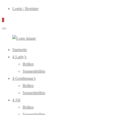
Login / Register
0
WebOptiker24.de
Primary
Startseite
Menu
4 Lady’s
Brillen
Sonnenbrillen
4 Gentleman’s
Brillen
Sonnenbrillen
4 All
Brillen
Sonnenbrillen