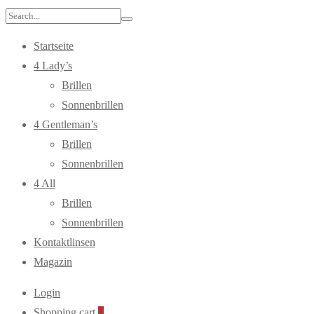
Search
for:
Startseite
4 Lady’s
Brillen
Sonnenbrillen
4 Gentleman’s
Brillen
Sonnenbrillen
4 All
Brillen
Sonnenbrillen
Kontaktlinsen
Magazin
Login
Shopping cart
0