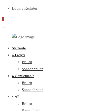
Login / Register
0
WebOptiker24.de
Primary
Startseite
Menu
4 Lady’s
Brillen
Sonnenbrillen
4 Gentleman’s
Brillen
Sonnenbrillen
4 All
Brillen
Sonnenbrillen