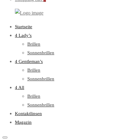
WebOptiker24.de
Primary
Startseite
Menu
4 Lady’s
Brillen
Sonnenbrillen
4 Gentleman’s
Brillen
Sonnenbrillen
4 All
Brillen
Sonnenbrillen
Kontaktlinsen
Magazin