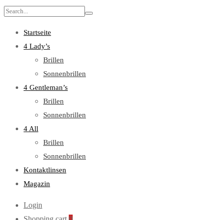
Search
for:
Startseite
4 Lady’s
Brillen
Sonnenbrillen
4 Gentleman’s
Brillen
Sonnenbrillen
4 All
Brillen
Sonnenbrillen
Kontaktlinsen
Magazin
Login
Shopping cart
0