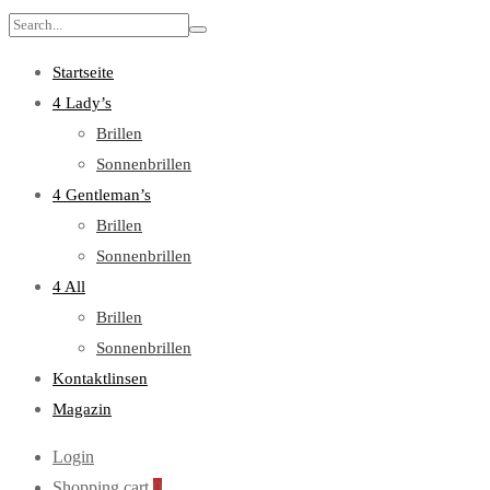
Search
for:
Startseite
4 Lady’s
Brillen
Sonnenbrillen
4 Gentleman’s
Brillen
Sonnenbrillen
4 All
Brillen
Sonnenbrillen
Kontaktlinsen
Magazin
Login
Shopping cart
0