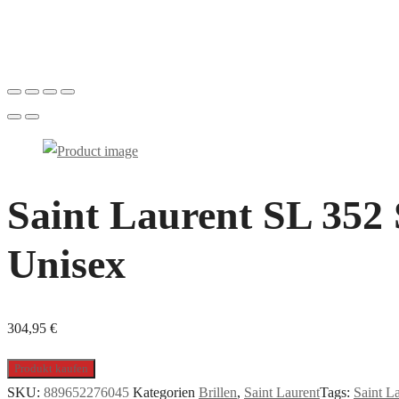
Saint Laurent SL 352 
Unisex
304,95
€
Produkt kaufen
SKU:
889652276045
Kategorien
Brillen
,
Saint Laurent
Tags:
Saint L