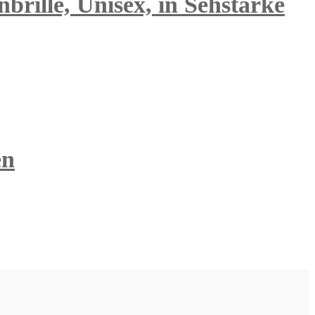
brille, Unisex, in Sehstärke
en