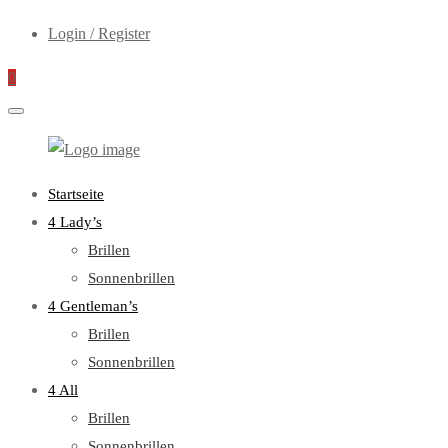
Login / Register
0
WebOptiker24.de
Primary
Startseite
Menu
4 Lady’s
Brillen
Sonnenbrillen
4 Gentleman’s
Brillen
Sonnenbrillen
4 All
Brillen
Sonnenbrillen