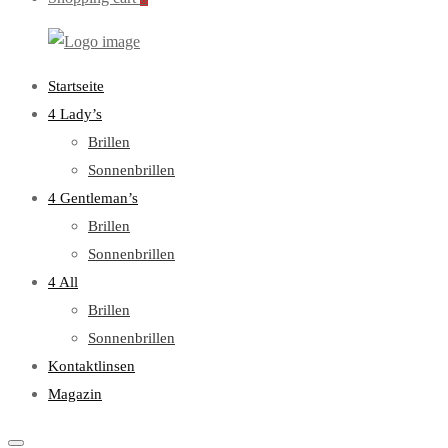
WebOptiker24.de
Primary
Startseite
Menu
4 Lady’s
Brillen
Sonnenbrillen
4 Gentleman’s
Brillen
Sonnenbrillen
4 All
Brillen
Sonnenbrillen
Kontaktlinsen
Magazin