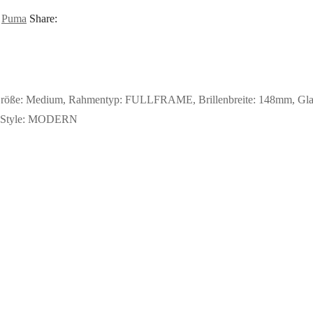
,
Puma
Share:
Größe: Medium, Rahmentyp: FULLFRAME, Brillenbreite: 148mm, Glashö
H. Style: MODERN