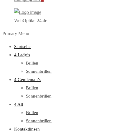
WebOptiker24.de
Primary Menu
Startseite
4 Lady’s
Brillen
Sonnenbrillen
4 Gentleman’s
Brillen
Sonnenbrillen
4 All
Brillen
Sonnenbrillen
Kontaktlinsen