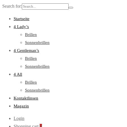
Search for:
Startseite
4 Lady’s
Brillen
Sonnenbrillen
4 Gentleman’s
Brillen
Sonnenbrillen
4 All
Brillen
Sonnenbrillen
Kontaktlinsen
Magazin
Login
Shopping cart
0