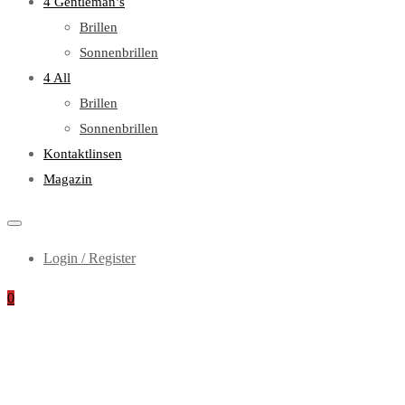
4 Gentleman’s
Brillen
Sonnenbrillen
4 All
Brillen
Sonnenbrillen
Kontaktlinsen
Magazin
Login / Register
0