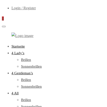
Login / Register
0
WebOptiker24.de
Primary
Startseite
Menu
4 Lady’s
Brillen
Sonnenbrillen
4 Gentleman’s
Brillen
Sonnenbrillen
4 All
Brillen
Sonnenbrillen