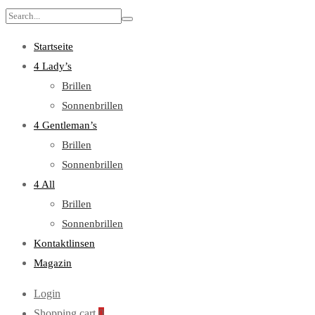
Search
for:
Startseite
4 Lady’s
Brillen
Sonnenbrillen
4 Gentleman’s
Brillen
Sonnenbrillen
4 All
Brillen
Sonnenbrillen
Kontaktlinsen
Magazin
Login
Shopping cart
0