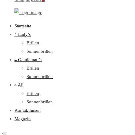
WebOptiker24.de
Primary
Startseite
Menu
4 Lady’s
Brillen
Sonnenbrillen
4 Gentleman’s
Brillen
Sonnenbrillen
4 All
Brillen
Sonnenbrillen
Kontaktlinsen
Magazin