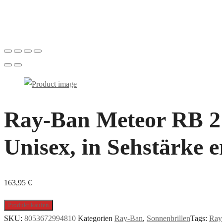
Ray-Ban Meteor RB 21
Unisex, in Sehstärke e
163,95
€
Produkt kaufen
SKU:
8053672994810
Kategorien
Ray-Ban
,
Sonnenbrillen
Tags:
Ray