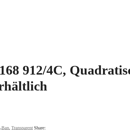
68 912/4C, Quadratisc
rhältlich
-Ban
,
Transparent
Share: