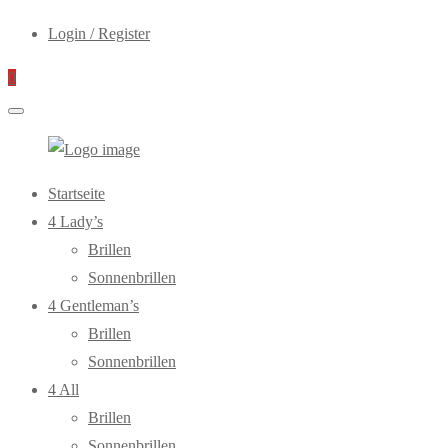
Login / Register
0
WebOptiker24.de
Primary
Startseite
Menu
4 Lady’s
Brillen
Sonnenbrillen
4 Gentleman’s
Brillen
Sonnenbrillen
4 All
Brillen
Sonnenbrillen