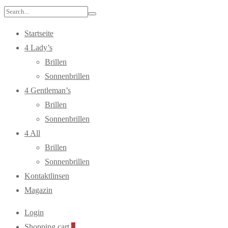
Search
for:
Startseite
4 Lady’s
Brillen
Sonnenbrillen
4 Gentleman’s
Brillen
Sonnenbrillen
4 All
Brillen
Sonnenbrillen
Kontaktlinsen
Magazin
Login
Shopping cart
0