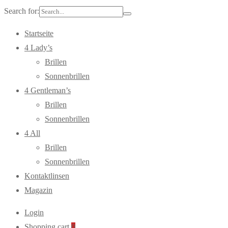
Search for:
Startseite
4 Lady’s
Brillen
Sonnenbrillen
4 Gentleman’s
Brillen
Sonnenbrillen
4 All
Brillen
Sonnenbrillen
Kontaktlinsen
Magazin
Login
Shopping cart
0