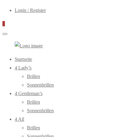
Login / Register
0
WebOptiker24.de
Primary
Startseite
Menu
4 Lady’s
Brillen
Sonnenbrillen
4 Gentleman’s
Brillen
Sonnenbrillen
4 All
Brillen
Sonnenbrillen