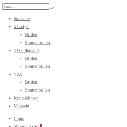
Search
for:
Startseite
4 Lady’s
Brillen
Sonnenbrillen
4 Gentleman’s
Brillen
Sonnenbrillen
4 All
Brillen
Sonnenbrillen
Kontaktlinsen
Magazin
Login
Shopping cart
0