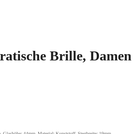
atische Brille, Damen
lashöhe: 44mm, Material: Kunststoff. Stegbreite: 19mm.