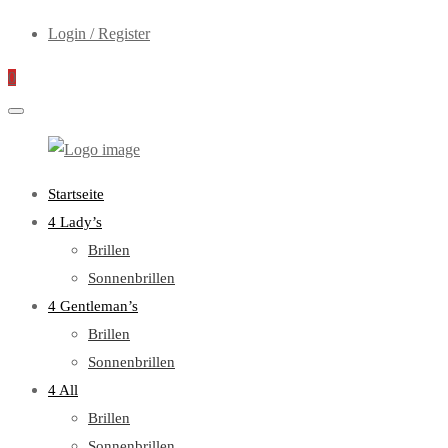
Login / Register
0
WebOptiker24.de
Primary
Startseite
Menu
4 Lady’s
Brillen
Sonnenbrillen
4 Gentleman’s
Brillen
Sonnenbrillen
4 All
Brillen
Sonnenbrillen