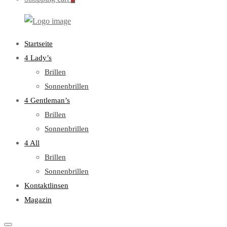
WebOptiker24.de
Primary
Startseite
Menu
4 Lady’s
Brillen
Sonnenbrillen
4 Gentleman’s
Brillen
Sonnenbrillen
4 All
Brillen
Sonnenbrillen
Kontaktlinsen
Magazin