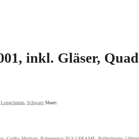
1, inkl. Gläser, Quadr
:
Longchamp
,
Schwarz
Share:
rz, Größe: Medium, Rahmentyp: FULLFRAME, Brillenbreite: 139mm, G