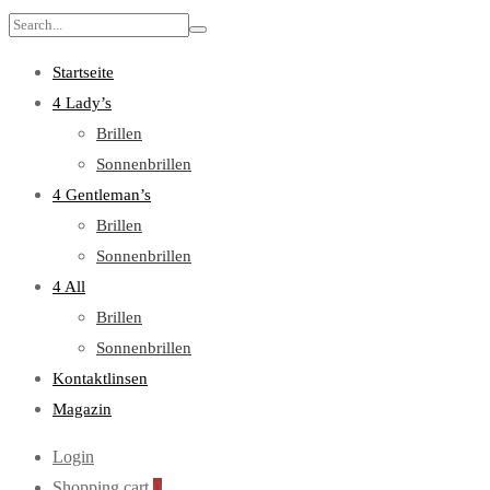
Search
for:
Startseite
4 Lady’s
Brillen
Sonnenbrillen
4 Gentleman’s
Brillen
Sonnenbrillen
4 All
Brillen
Sonnenbrillen
Kontaktlinsen
Magazin
Login
Shopping cart
0