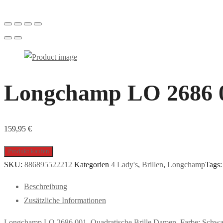
Longchamp LO 2686 00
159,95
€
Produkt kaufen
SKU:
886895522212
Kategorien
4 Lady's
,
Brillen
,
Longchamp
Tags
Beschreibung
Zusätzliche Informationen
Longchamp LO 2686 001, Quadratische Brille Damen. Farbe: Schwa