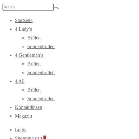
Search
for:
Startseite
4 Lady’s
Brillen
Sonnenbrillen
4 Gentleman’s
Brillen
Sonnenbrillen
4 All
Brillen
Sonnenbrillen
Kontaktlinsen
Magazin
Login
Shopping cart
0