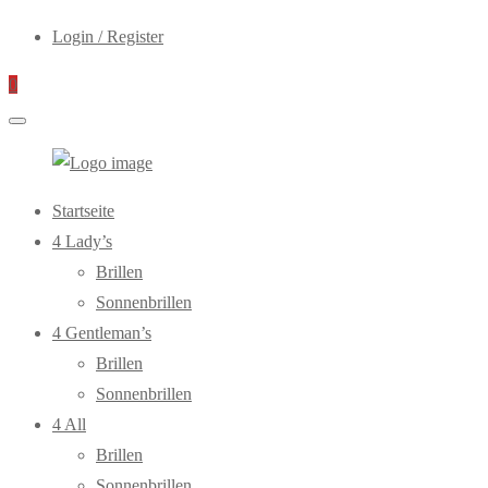
Login / Register
0
WebOptiker24.de
Primary
Startseite
Menu
4 Lady’s
Brillen
Sonnenbrillen
4 Gentleman’s
Brillen
Sonnenbrillen
4 All
Brillen
Sonnenbrillen