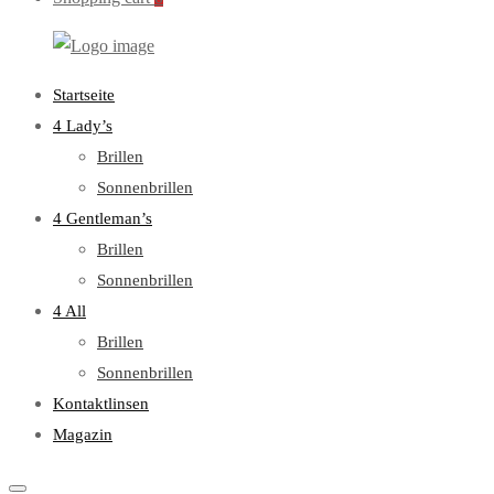
WebOptiker24.de
Primary
Startseite
Menu
4 Lady’s
Brillen
Sonnenbrillen
4 Gentleman’s
Brillen
Sonnenbrillen
4 All
Brillen
Sonnenbrillen
Kontaktlinsen
Magazin