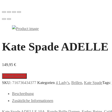
Kate Spade ADELLE 10
149,95
€
Produkt kaufen
SKU:
716736434377
Kategorien
4 Lady's
,
Brillen
,
Kate Spade
Tags:
Beschreibung
Zusätzliche Informationen
Kate Spade ADELLE 10A, Runde Brille Damen. Farbe: Beige, Größe