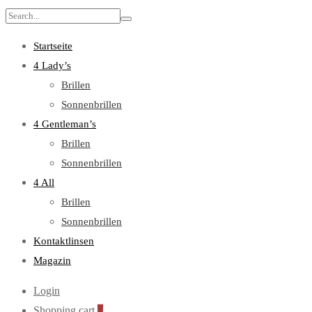
Search
for:
Startseite
4 Lady’s
Brillen
Sonnenbrillen
4 Gentleman’s
Brillen
Sonnenbrillen
4 All
Brillen
Sonnenbrillen
Kontaktlinsen
Magazin
Login
Shopping cart
0