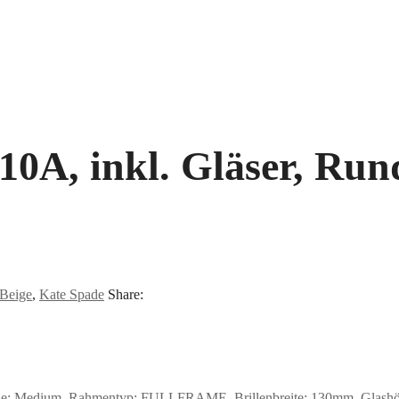
A, inkl. Gläser, Rund
Beige
,
Kate Spade
Share:
: Medium, Rahmentyp: FULLFRAME, Brillenbreite: 130mm, Glashöhe: 