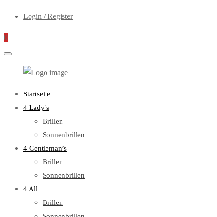
Login / Register
0
WebOptiker24.de
Primary
Startseite
Menu
4 Lady’s
Brillen
Sonnenbrillen
4 Gentleman’s
Brillen
Sonnenbrillen
4 All
Brillen
Sonnenbrillen