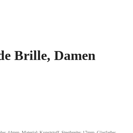
e Brille, Damen
44mm, Material: Kunststoff. Stegbreite: 17mm. Glasfarbe: .