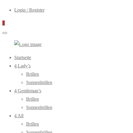
Login / Register
0
WebOptiker24.de
Primary
Startseite
Menu
4 Lady’s
Brillen
Sonnenbrillen
4 Gentleman’s
Brillen
Sonnenbrillen
4 All
Brillen
Sonnenbrillen