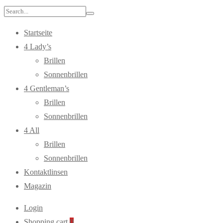
Search
for:
Startseite
4 Lady’s
Brillen
Sonnenbrillen
4 Gentleman’s
Brillen
Sonnenbrillen
4 All
Brillen
Sonnenbrillen
Kontaktlinsen
Magazin
Login
Shopping cart
0