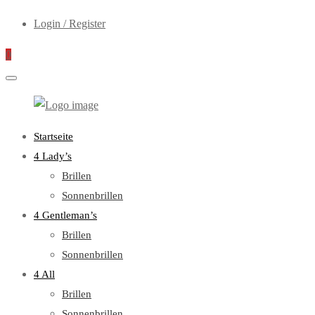
Login / Register
0
WebOptiker24.de
Primary
Startseite
Menu
4 Lady’s
Brillen
Sonnenbrillen
4 Gentleman’s
Brillen
Sonnenbrillen
4 All
Brillen
Sonnenbrillen