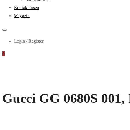
Kontaktlinsen
Magazin
Login / Register
0
Gucci GG 0680S 001,