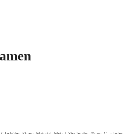
Damen
shöhe: 52mm, Material: Metall. Stegbreite: 20mm. Glasfarbe: