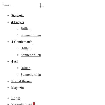
Search
for:
Startseite
4 Lady’s
Brillen
Sonnenbrillen
4 Gentleman’s
Brillen
Sonnenbrillen
4 All
Brillen
Sonnenbrillen
Kontaktlinsen
Magazin
Login
Shopping cart
0