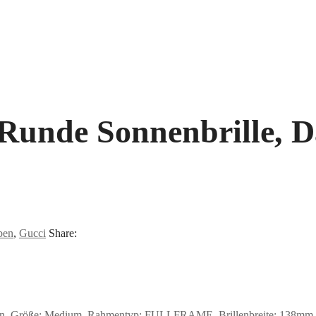
 Runde Sonnenbrille, 
ben
,
Gucci
Share:
n, Größe: Medium, Rahmentyp: FULLFRAME, Brillenbreite: 138mm, Gla