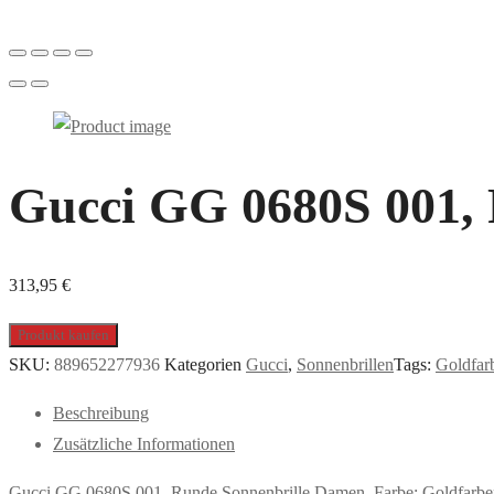
Gucci GG 0680S 001,
313,95
€
Produkt kaufen
SKU:
889652277936
Kategorien
Gucci
,
Sonnenbrillen
Tags:
Goldfar
Beschreibung
Zusätzliche Informationen
Gucci GG 0680S 001, Runde Sonnenbrille Damen. Farbe: Goldfarbe