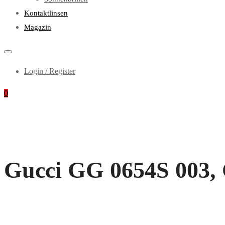
Kontaktlinsen
Magazin
Login / Register
0
Gucci GG 0654S 003, 