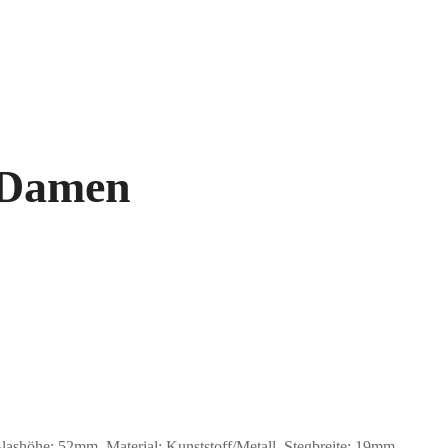
, Damen
höhe: 52mm, Material: Kunststoff/Metall. Stegbreite: 19mm.