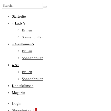
Search
for:
Startseite
4 Lady’s
Brillen
Sonnenbrillen
4 Gentleman’s
Brillen
Sonnenbrillen
4 All
Brillen
Sonnenbrillen
Kontaktlinsen
Magazin
Login
Shopping cart
0