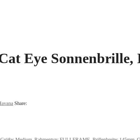
Cat Eye Sonnenbrille
Havana
Share:
 Größe: Medium, Rahmentyp: FULLFRAME, Brillenbreite: 145mm, Glas