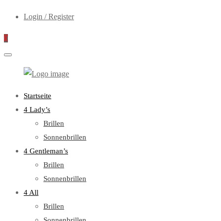
Login / Register
0
WebOptiker24.de
Primary
Startseite
Menu
4 Lady’s
Brillen
Sonnenbrillen
4 Gentleman’s
Brillen
Sonnenbrillen
4 All
Brillen
Sonnenbrillen