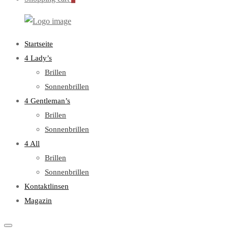
WebOptiker24.de
Primary
Startseite
Menu
4 Lady’s
Brillen
Sonnenbrillen
4 Gentleman’s
Brillen
Sonnenbrillen
4 All
Brillen
Sonnenbrillen
Kontaktlinsen
Magazin