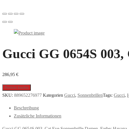
Gucci GG 0654S 003, 
286,95
€
Produkt kaufen
SKU:
889652276977
Kategorien
Gucci
,
Sonnenbrillen
Tags:
Gucci
,
Beschreibung
Zusätzliche Informationen
Gucci GG 0654S 003, Cat Eye Sonnenbrille Damen. Farbe: Havana,