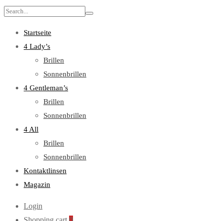
Search
for:
Startseite
4 Lady’s
Brillen
Sonnenbrillen
4 Gentleman’s
Brillen
Sonnenbrillen
4 All
Brillen
Sonnenbrillen
Kontaktlinsen
Magazin
Login
Shopping cart
0