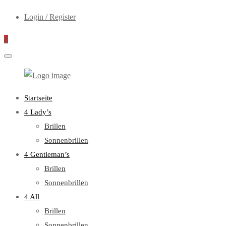
Login / Register
0
WebOptiker24.de
Primary
Startseite
Menu
4 Lady’s
Brillen
Sonnenbrillen
4 Gentleman’s
Brillen
Sonnenbrillen
4 All
Brillen
Sonnenbrillen