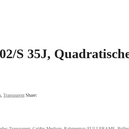
/S 35J, Quadratische
a
,
Transparent
Share:
arbe: Transparent, Größe: Medium, Rahmentyp: FULLFRAME, Brillenbre