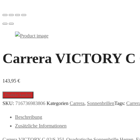
Carrera VICTORY C 02
143,95
€
Produkt kaufen
SKU:
716736983806
Kategorien
Carrera
,
Sonnenbrillen
Tags:
Carrer
Beschreibung
Zusätzliche Informationen
Carrera VICTORY C 02/S 35J, Quadratische Sonnenbrille Herren. F