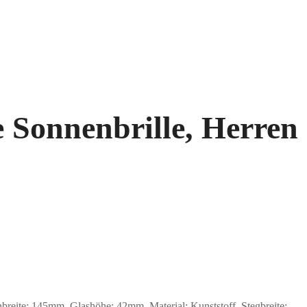
 Sonnenbrille, Herren
ite: 145mm, Glashöhe: 42mm, Material: Kunststoff. Stegbreite: