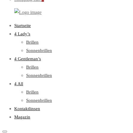
WebOptiker24.de
Primary
Startseite
Menu
4 Lady’s
Brillen
Sonnenbrillen
4 Gentleman’s
Brillen
Sonnenbrillen
4 All
Brillen
Sonnenbrillen
Kontaktlinsen
Magazin