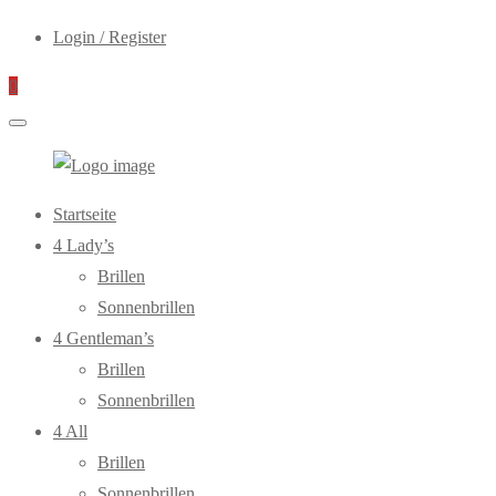
Login / Register
0
WebOptiker24.de
Primary
Startseite
Menu
4 Lady’s
Brillen
Sonnenbrillen
4 Gentleman’s
Brillen
Sonnenbrillen
4 All
Brillen
Sonnenbrillen