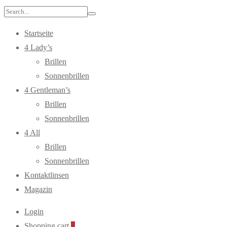
Search
for:
Startseite
4 Lady’s
Brillen
Sonnenbrillen
4 Gentleman’s
Brillen
Sonnenbrillen
4 All
Brillen
Sonnenbrillen
Kontaktlinsen
Magazin
Login
Shopping cart
0