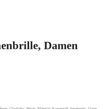
enbrille, Damen
m, Glashöhe: 38mm, Material: Kunststoff. Stegbreite: 21mm.