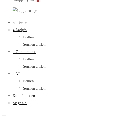
WebOptiker24.de
Primary
Startseite
Menu
4 Lady’s
Brillen
Sonnenbrillen
4 Gentleman’s
Brillen
Sonnenbrillen
4 All
Brillen
Sonnenbrillen
Kontaktlinsen
Magazin