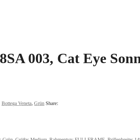
8SA 003, Cat Eye Sonn
:
Bottega Veneta
,
Grün
Share:
: Grün, Größe: Medium, Rahmentyp: FULLFRAME, Brillenbreite: 148m