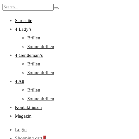
Search
for:
Startseite
4 Lady’s
Brillen
Sonnenbrillen
4 Gentleman’s
Brillen
Sonnenbrillen
4 All
Brillen
Sonnenbrillen
Kontaktlinsen
Magazin
Login
Shopping cart
0