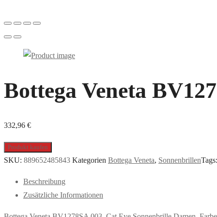
Bottega Veneta BV127
332,96
€
Produkt kaufen
SKU:
889652485843
Kategorien
Bottega Veneta
,
Sonnenbrillen
Tags
Beschreibung
Zusätzliche Informationen
Bottega Veneta BV1278SA 003, Cat Eye Sonnenbrille Damen. Farbe