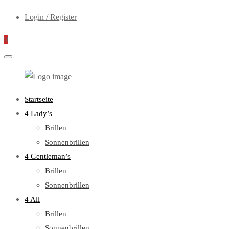
Login / Register
0
WebOptiker24.de
Primary
Startseite
Menu
4 Lady’s
Brillen
Sonnenbrillen
4 Gentleman’s
Brillen
Sonnenbrillen
4 All
Brillen
Sonnenbrillen