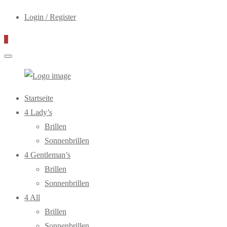
Login / Register
0
WebOptiker24.de
Primary
Startseite
Menu
4 Lady’s
Brillen
Sonnenbrillen
4 Gentleman’s
Brillen
Sonnenbrillen
4 All
Brillen
Sonnenbrillen