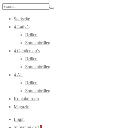
Search
for:
Startseite
4 Lady’s
Brillen
Sonnenbrillen
4 Gentleman’s
Brillen
Sonnenbrillen
4 All
Brillen
Sonnenbrillen
Kontaktlinsen
Magazin
Login
Shopping cart
0