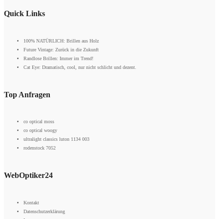
Quick Links
100% NATÜRLICH: Brillen aus Holz
Future Vintage: Zurück in die Zukunft
Randlose Brillen: Immer im Trend!
Cat Eye: Dramatisch, cool, nur nicht schlicht und dezent.
Top Anfragen
co optical moss
co optical woogy
ultralight classics luton 1134 003
rodenstock 7052
WebOptiker24
Kontakt
Datenschutzerklärung