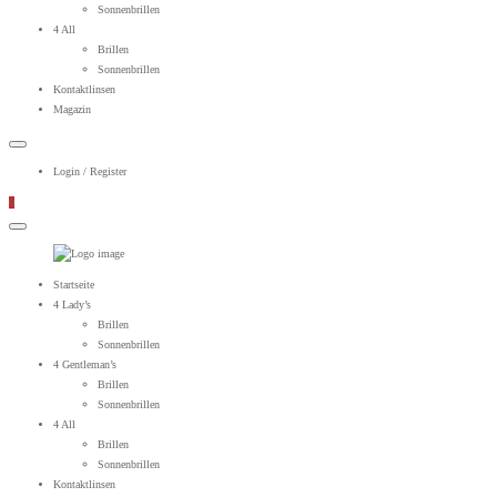
Sonnenbrillen
4 All
Brillen
Sonnenbrillen
Kontaktlinsen
Magazin
Login / Register
0
WebOptiker24.de
Primary
Startseite
Menu
4 Lady’s
Brillen
Sonnenbrillen
4 Gentleman’s
Brillen
Sonnenbrillen
4 All
Brillen
Sonnenbrillen
Kontaktlinsen