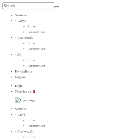
Search
for:
Startseite
4 Lady’s
Brillen
Sonnenbrillen
4 Gentleman’s
Brillen
Sonnenbrillen
4 All
Brillen
Sonnenbrillen
Kontaktlinsen
Magazin
Login
Shopping cart
0
WebOptiker24.de
Primary
Startseite
Menu
4 Lady’s
Brillen
Sonnenbrillen
4 Gentleman’s
Brillen