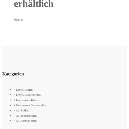
erhältlich
49,95
€
Kategorien
4 Lady’s Brillen
4 Lady’s Sonnenbrillen
4 Gentleman’s Brillen
4 Gentleman’s Sonnenbrillen
4 All Brillen
4 All Sonnenbrillen
4 All Kontaktlinsen