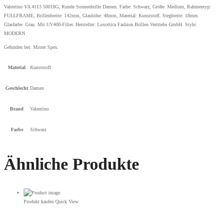
Valentino VA 4113 50018G, Runde Sonnenbrille Damen. Farbe: Schwarz, Größe: Medium, Rahmentyp:
FULLFRAME, Brillenbreite: 142mm, Glashöhe: 48mm, Material: Kunststoff. Stegbreite: 18mm.
Glasfarbe: Grau. Mit UV400-Filter. Hersteller: Luxottica Fashion Brillen Vertriebs GmbH. Style:
MODERN
Gefunden bei:
Mister Spex
.
Material
Kunststoff
Geschlecht
Damen
Brand
Valentino
Farbe
Schwarz
Ähnliche Produkte
Produkt kaufen
Quick View