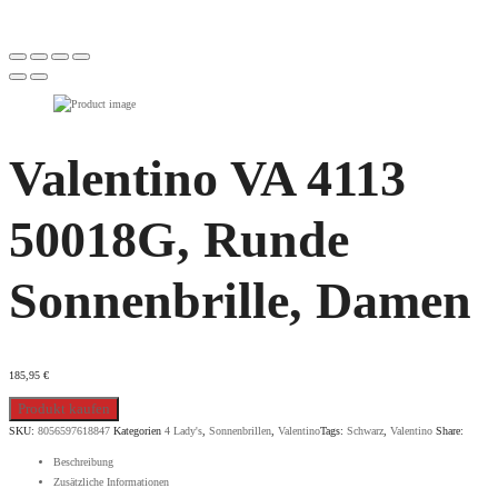
Valentino VA 4113
50018G, Runde
Sonnenbrille, Damen
185,95
€
Produkt kaufen
SKU:
8056597618847
Kategorien
4 Lady's
,
Sonnenbrillen
,
Valentino
Tags:
Schwarz
,
Valentino
Share:
Beschreibung
Zusätzliche Informationen