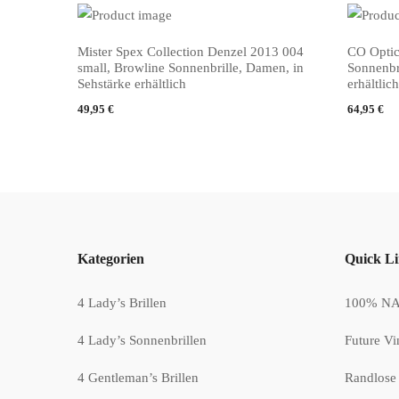
Mister Spex Collection Denzel 2013 004
CO Optic
PRODUKT KAUFEN
PRODUKT
small, Browline Sonnenbrille, Damen, in
Sonnenbr
Sehstärke erhältlich
erhältlich
49,95
€
64,95
€
Kategorien
Quick L
4 Lady’s Brillen
100% NAT
4 Lady’s Sonnenbrillen
Future Vi
4 Gentleman’s Brillen
Randlose 