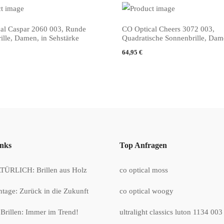
al Caspar 2060 003, Runde
CO Optical Cheers 3072 003,
 KAUFEN
PRODUKT KAUFEN
ille, Damen, in Sehstärke
Quadratische Sonnenbrille, Da
64,95
€
inks
Top Anfragen
ÜRLICH: Brillen aus Holz
co optical moss
ntage: Zurück in die Zukunft
co optical woogy
Brillen: Immer im Trend!
ultralight classics luton 1134 003