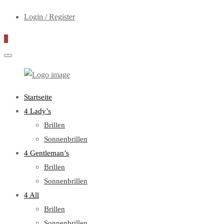
Login / Register
0
WebOptiker24.de
Primary
Startseite
Menu
4 Lady’s
Brillen
Sonnenbrillen
4 Gentleman’s
Brillen
Sonnenbrillen
4 All
Brillen
Sonnenbrillen