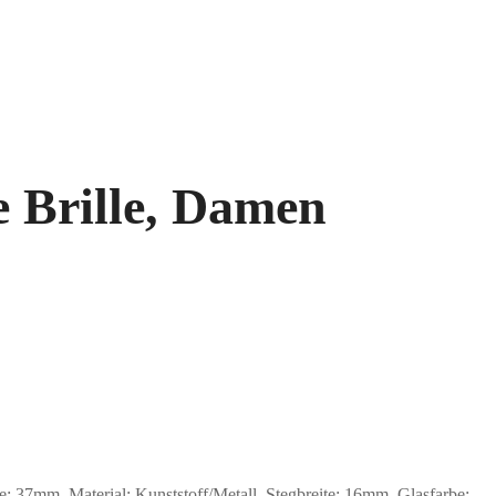
e Brille, Damen
7mm, Material: Kunststoff/Metall. Stegbreite: 16mm. Glasfarbe: .