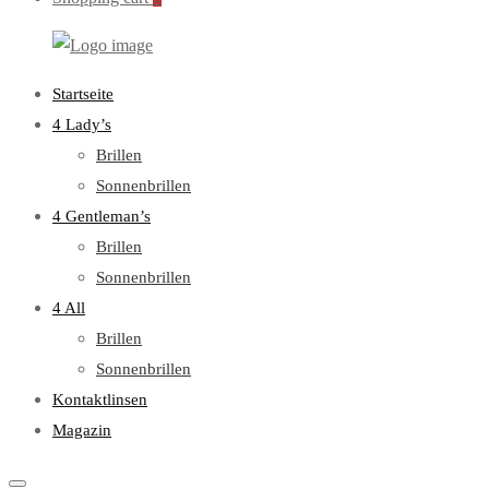
WebOptiker24.de
Primary
Startseite
Menu
4 Lady’s
Brillen
Sonnenbrillen
4 Gentleman’s
Brillen
Sonnenbrillen
4 All
Brillen
Sonnenbrillen
Kontaktlinsen
Magazin