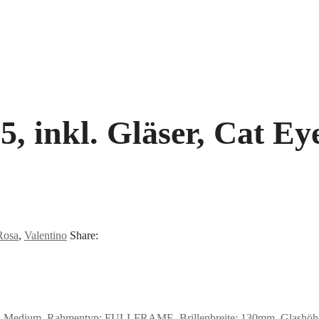
5, inkl. Gläser, Cat Ey
Rosa
,
Valentino
Share:
: Medium, Rahmentyp: FULLFRAME, Brillenbreite: 130mm, Glashöhe: 3