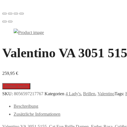
Valentino VA 3051 515
259,95
€
Produkt kaufen
SKU:
8056597217767
Kategorien
4 Lady's
,
Brillen
,
Valentino
Tags:
Beschreibung
Zusätzliche Informationen
Valentino VA 3051 5155, Cat Eye Brille Damen. Farbe: Rosa, Größe