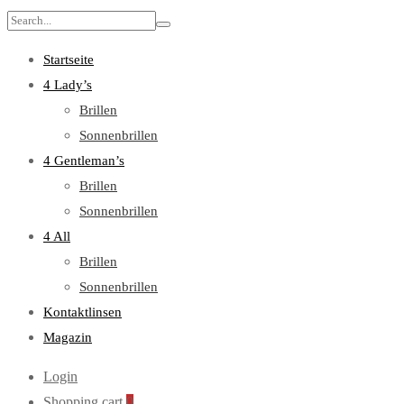
Search
for:
Startseite
4 Lady’s
Brillen
Sonnenbrillen
4 Gentleman’s
Brillen
Sonnenbrillen
4 All
Brillen
Sonnenbrillen
Kontaktlinsen
Magazin
Login
Shopping cart
0