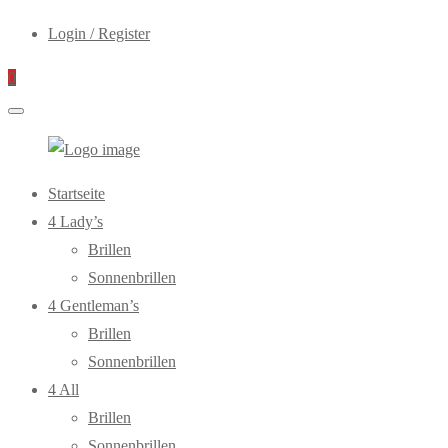
Login / Register
0
WebOptiker24.de
Primary
Startseite
Menu
4 Lady’s
Brillen
Sonnenbrillen
4 Gentleman’s
Brillen
Sonnenbrillen
4 All
Brillen
Sonnenbrillen