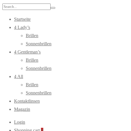
Search
for:
Startseite
4 Lady’s
Brillen
Sonnenbrillen
4 Gentleman’s
Brillen
Sonnenbrillen
4 All
Brillen
Sonnenbrillen
Kontaktlinsen
Magazin
Login
Shopping cart
0