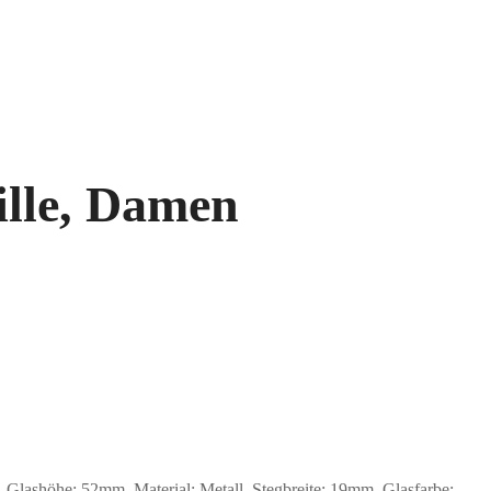
ille, Damen
ashöhe: 52mm, Material: Metall. Stegbreite: 19mm. Glasfarbe: