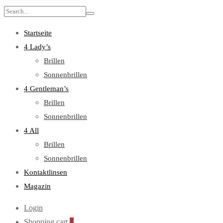
Search
for:
Startseite
4 Lady’s
Brillen
Sonnenbrillen
4 Gentleman’s
Brillen
Sonnenbrillen
4 All
Brillen
Sonnenbrillen
Kontaktlinsen
Magazin
Login
Shopping cart
0