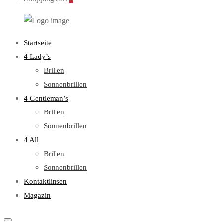
WebOptiker24.de
Primary
Startseite
Menu
4 Lady’s
Brillen
Sonnenbrillen
4 Gentleman’s
Brillen
Sonnenbrillen
4 All
Brillen
Sonnenbrillen
Kontaktlinsen
Magazin