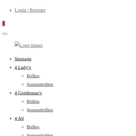
Login / Register
0
WebOptiker24.de
Primary
Startseite
Menu
4 Lady’s
Brillen
Sonnenbrillen
4 Gentleman’s
Brillen
Sonnenbrillen
4 All
Brillen
Sonnenbrillen