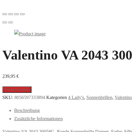
Valentino VA 2043 30
239,95
€
Produkt kaufen
SKU:
8056597333894
Kategorien
4 Lady's
,
Sonnenbrillen
,
Valentin
Beschreibung
Zusätzliche Informationen
Valentino VA 2043 30058G, Runde Sonnenbrille Damen. Farbe: Silb