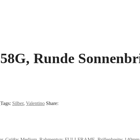
058G, Runde Sonnenbr
o
Tags:
Silber
,
Valentino
Share:
er, Größe: Medium, Rahmentyp: FULLFRAME, Brillenbreite: 140mm, Gl