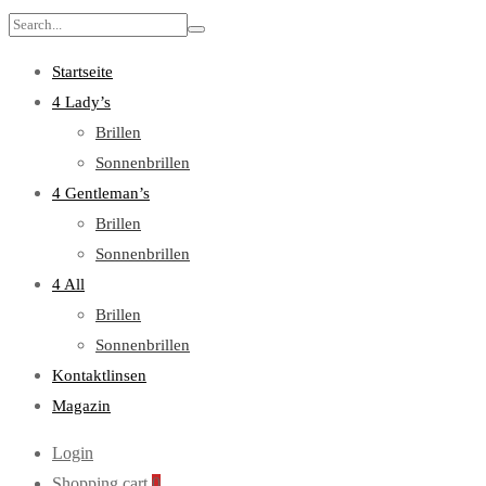
Search
for:
Startseite
4 Lady’s
Brillen
Sonnenbrillen
4 Gentleman’s
Brillen
Sonnenbrillen
4 All
Brillen
Sonnenbrillen
Kontaktlinsen
Magazin
Login
Shopping cart
0