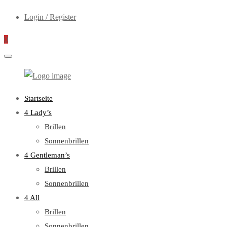
Login / Register
0
WebOptiker24.de
Primary
Startseite
Menu
4 Lady’s
Brillen
Sonnenbrillen
4 Gentleman’s
Brillen
Sonnenbrillen
4 All
Brillen
Sonnenbrillen