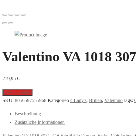
Valentino VA 1018 307
219,95
€
Produkt kaufen
SKU:
8056597555968
Kategorien
4 Lady's
,
Brillen
,
Valentino
Tags:
Beschreibung
Zusätzliche Informationen
Valentino VA 1018 3071, Cat Eye Brille Damen. Farbe: Goldfarben,