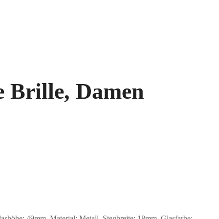
e Brille, Damen
öhe: 49mm, Material: Metall. Stegbreite: 18mm. Glasfarbe: .