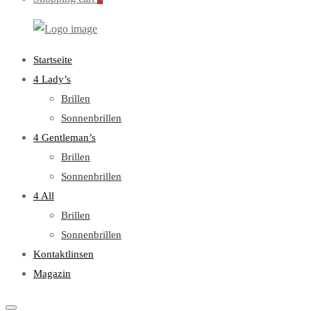
WebOptiker24.de
Primary
Startseite
Menu
4 Lady’s
Brillen
Sonnenbrillen
4 Gentleman’s
Brillen
Sonnenbrillen
4 All
Brillen
Sonnenbrillen
Kontaktlinsen
Magazin