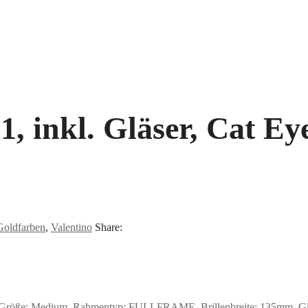
1, inkl. Gläser, Cat Ey
Goldfarben
,
Valentino
Share:
 Größe: Medium, Rahmentyp: FULLFRAME, Brillenbreite: 135mm, Glash