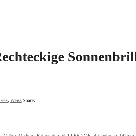
echteckige Sonnenbrill
vex
,
Weiss
Share:
ss, Größe: Medium, Rahmentyp: FULLFRAME, Brillenbreite: 142mm, Gl