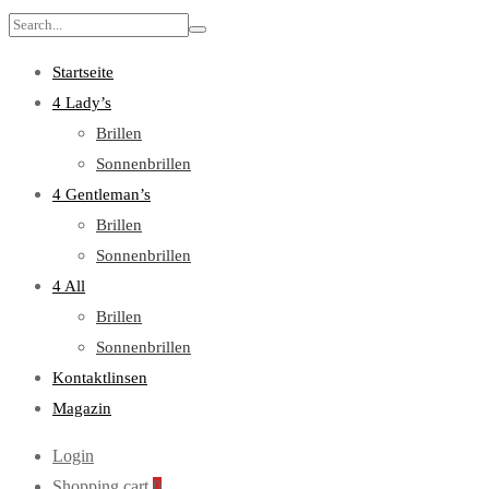
Search
for:
Startseite
4 Lady’s
Brillen
Sonnenbrillen
4 Gentleman’s
Brillen
Sonnenbrillen
4 All
Brillen
Sonnenbrillen
Kontaktlinsen
Magazin
Login
Shopping cart
0