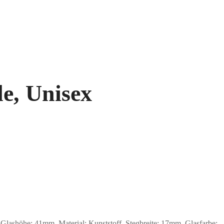
e, Unisex
ashöhe: 41mm, Material: Kunststoff. Stegbreite: 17mm. Glasfarbe: