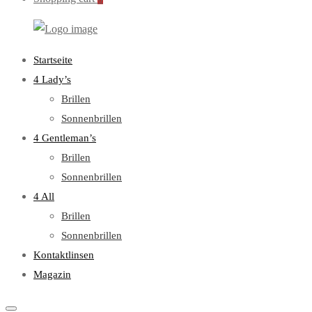
WebOptiker24.de
Primary
Startseite
Menu
4 Lady’s
Brillen
Sonnenbrillen
4 Gentleman’s
Brillen
Sonnenbrillen
4 All
Brillen
Sonnenbrillen
Kontaktlinsen
Magazin