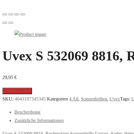
Uvex S 532069 8816, R
29,95
€
Produkt kaufen
SKU:
4043197345345
Kategorien
4 All
,
Sonnenbrillen
,
Uvex
Tags:
U
Beschreibung
Zusätzliche Informationen
Uvex S 532069 8816, Rechteckige Sonnenbrille Unisex. Farbe: Wei