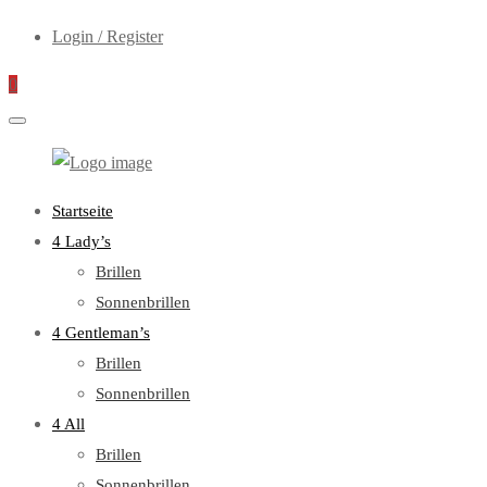
Login / Register
0
WebOptiker24.de
Primary
Startseite
Menu
4 Lady’s
Brillen
Sonnenbrillen
4 Gentleman’s
Brillen
Sonnenbrillen
4 All
Brillen
Sonnenbrillen