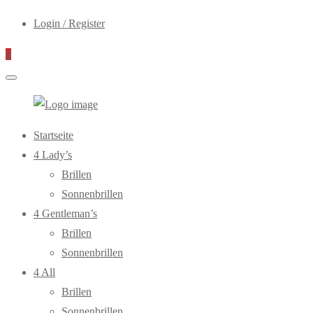
Login / Register
0
WebOptiker24.de
Primary
Startseite
Menu
4 Lady’s
Brillen
Sonnenbrillen
4 Gentleman’s
Brillen
Sonnenbrillen
4 All
Brillen
Sonnenbrillen