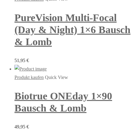
PureVision Multi-Focal
(Day & Night) 1×6 Bausch
& Lomb
51,95
€
Produkt kaufen
Quick View
Biotrue ONEday 1×90
Bausch & Lomb
49,95
€