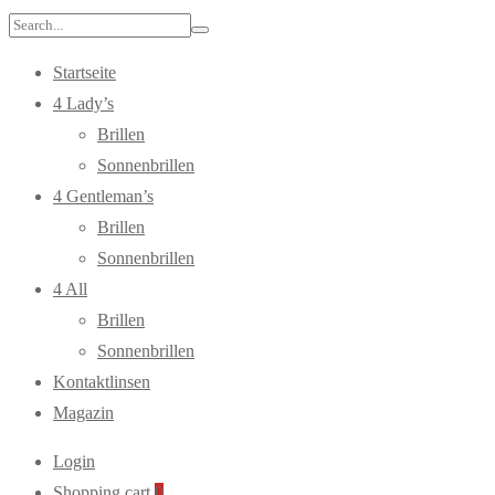
Search
for:
Startseite
4 Lady’s
Brillen
Sonnenbrillen
4 Gentleman’s
Brillen
Sonnenbrillen
4 All
Brillen
Sonnenbrillen
Kontaktlinsen
Magazin
Login
Shopping cart
0