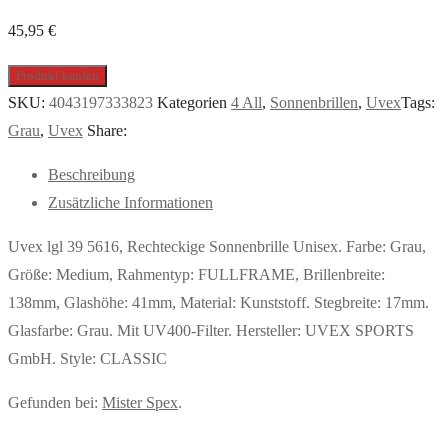
45,95
€
Produkt kaufen
SKU:
4043197333823
Kategorien
4 All
,
Sonnenbrillen
,
Uvex
Tags:
Grau
,
Uvex
Share:
Beschreibung
Zusätzliche Informationen
Uvex lgl 39 5616, Rechteckige Sonnenbrille Unisex. Farbe: Grau,
Größe: Medium, Rahmentyp: FULLFRAME, Brillenbreite:
138mm, Glashöhe: 41mm, Material: Kunststoff. Stegbreite: 17mm.
Glasfarbe: Grau. Mit UV400-Filter. Hersteller: UVEX SPORTS
GmbH. Style: CLASSIC
Gefunden bei:
Mister Spex
.