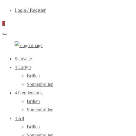
Login / Register
0
WebOptiker24.de
Primary
Startseite
Menu
4 Lady’s
Brillen
Sonnenbrillen
4 Gentleman’s
Brillen
Sonnenbrillen
4 All
Brillen
Sonnenbrillen