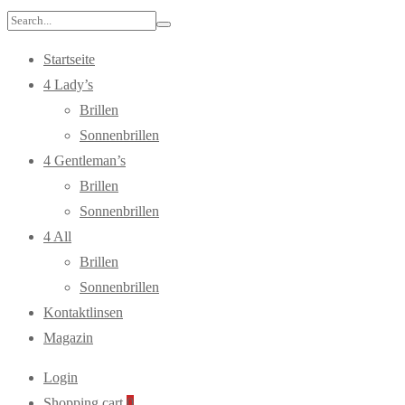
Search
for:
Startseite
4 Lady’s
Brillen
Sonnenbrillen
4 Gentleman’s
Brillen
Sonnenbrillen
4 All
Brillen
Sonnenbrillen
Kontaktlinsen
Magazin
Login
Shopping cart
0