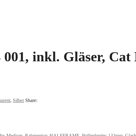
001, inkl. Gläser, Cat
aurent
,
Silber
Share:
röße: Medium, Rahmentyp: HALFFRAME, Brillenbreite: 133mm, Glashöhe