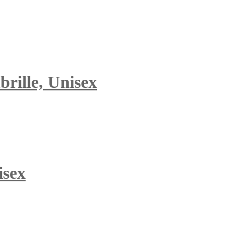
rille, Unisex
isex