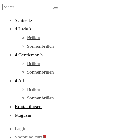
Search
for:
Startseite
4 Lady’s
Brillen
Sonnenbrillen
4 Gentleman’s
Brillen
Sonnenbrillen
4 All
Brillen
Sonnenbrillen
Kontaktlinsen
Magazin
Login
Shopping cart
0