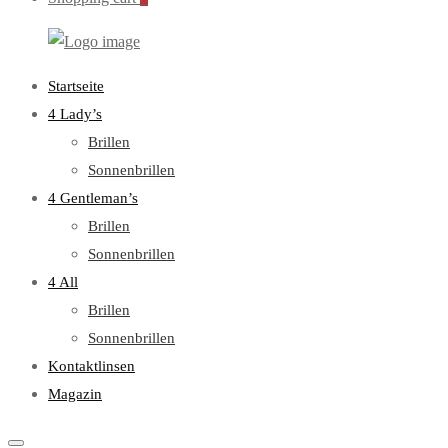
WebOptiker24.de
Primary
Startseite
Menu
4 Lady’s
Brillen
Sonnenbrillen
4 Gentleman’s
Brillen
Sonnenbrillen
4 All
Brillen
Sonnenbrillen
Kontaktlinsen
Magazin