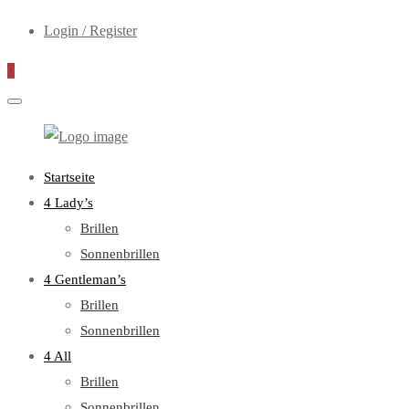
Login / Register
0
WebOptiker24.de
Primary
Startseite
Menu
4 Lady’s
Brillen
Sonnenbrillen
4 Gentleman’s
Brillen
Sonnenbrillen
4 All
Brillen
Sonnenbrillen