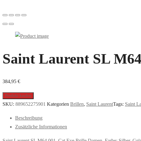
Saint Laurent SL M64 
384,95
€
Produkt kaufen
SKU:
889652275901
Kategorien
Brillen
,
Saint Laurent
Tags:
Saint L
Beschreibung
Zusätzliche Informationen
Saint Laurent SL M64 001, Cat Eye Brille Damen. Farbe: Silber, G