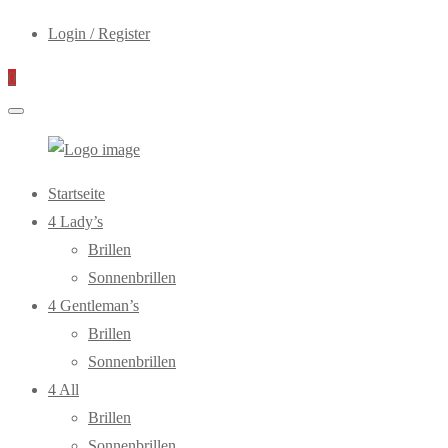
Login / Register
0
WebOptiker24.de
Primary
Startseite
Menu
4 Lady’s
Brillen
Sonnenbrillen
4 Gentleman’s
Brillen
Sonnenbrillen
4 All
Brillen
Sonnenbrillen