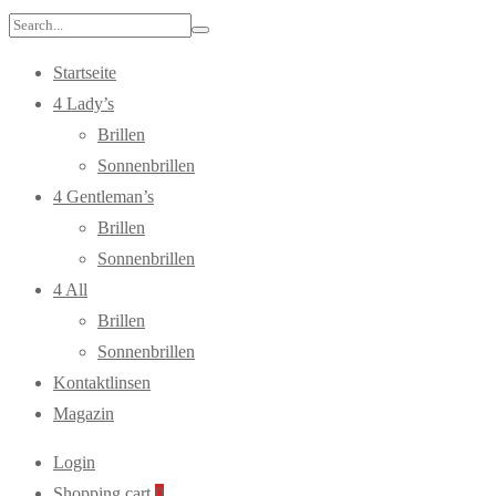
Search
for:
Startseite
4 Lady’s
Brillen
Sonnenbrillen
4 Gentleman’s
Brillen
Sonnenbrillen
4 All
Brillen
Sonnenbrillen
Kontaktlinsen
Magazin
Login
Shopping cart
0