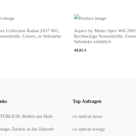
pex Collection Radau 2037 001,
Aspect by Mister Spex Will 200
 KAUFEN
PRODUKT KAUFEN
nenbrille, Unisex, in Sehstärke
Rechteckige Sonnenbrille, Unise
Sehstärke erhältlich
49,95
€
inks
Top Anfragen
ÜRLICH: Brillen aus Holz
co optical moss
ntage: Zurück in die Zukunft
co optical woogy