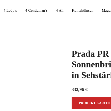
4 Lady’s
4 Gentleman’s
4 All
Kontaktlinsen
Maga
Prada PR
Sonnenbril
in Sehstär
332,96
€
PRODUKT KAUFEN