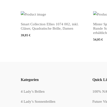
Smart Collection Ellies 1074 002, inkl.
Mister S
PRODUKT KAUFEN
PRODUKT
Gläser, Quadratische Brille, Damen
Runde Son
erhältlich
39,95
€
54,95
€
Kategorien
Quick L
4 Lady’s Brillen
100% NAT
4 Lady’s Sonnenbrillen
Future Vi