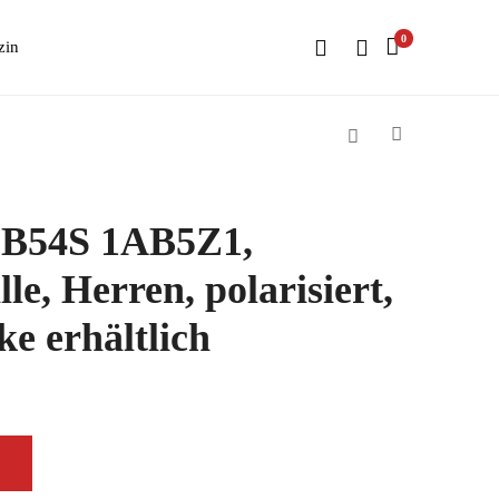
0
zin
 B54S 1AB5Z1,
le, Herren, polarisiert,
ke erhältlich