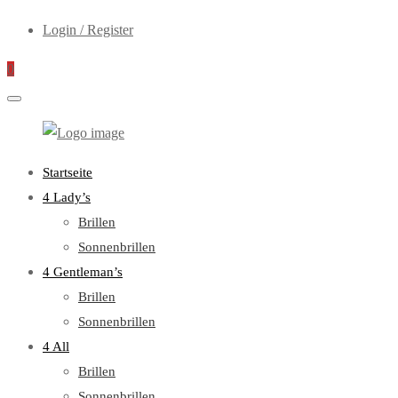
Login / Register
0
WebOptiker24.de
Primary
Startseite
Menu
4 Lady’s
Brillen
Sonnenbrillen
4 Gentleman’s
Brillen
Sonnenbrillen
4 All
Brillen
Sonnenbrillen