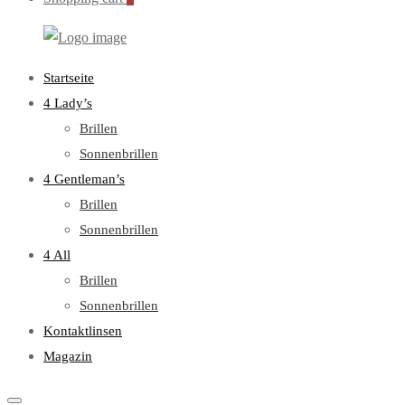
WebOptiker24.de
Primary
Startseite
Menu
4 Lady’s
Brillen
Sonnenbrillen
4 Gentleman’s
Brillen
Sonnenbrillen
4 All
Brillen
Sonnenbrillen
Kontaktlinsen
Magazin