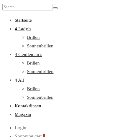
Search
for:
Startseite
4 Lady’s
Brillen
Sonnenbrillen
4 Gentleman’s
Brillen
Sonnenbrillen
4 All
Brillen
Sonnenbrillen
Kontaktlinsen
Magazin
Login
Shopping cart
0