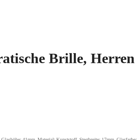
tische Brille, Herren
ashöhe: 41mm, Material: Kunststoff. Stegbreite: 17mm. Glasfarbe: