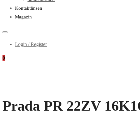
Kontaktlinsen
Magazin
Login / Register
0
Prada PR 22ZV 16K1O1,