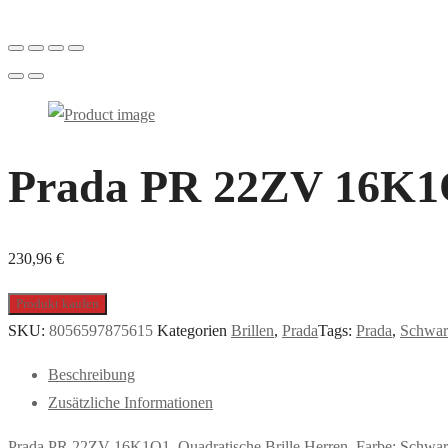
Prada PR 22ZV 16K1O1,
230,96
€
Produkt kaufen
SKU:
8056597875615
Kategorien
Brillen
,
Prada
Tags:
Prada
,
Schwar
Beschreibung
Zusätzliche Informationen
Prada PR 22ZV 16K1O1, Quadratische Brille Herren. Farbe: Schwar