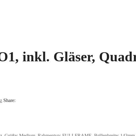
 inkl. Gläser, Quadra
z
Share:
z, Größe: Medium, Rahmentyp: FULLFRAME, Brillenbreite: 143mm, Gl