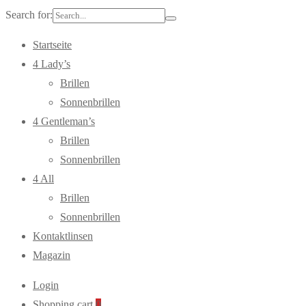
Search for:
Startseite
4 Lady’s
Brillen
Sonnenbrillen
4 Gentleman’s
Brillen
Sonnenbrillen
4 All
Brillen
Sonnenbrillen
Kontaktlinsen
Magazin
Login
Shopping cart
0