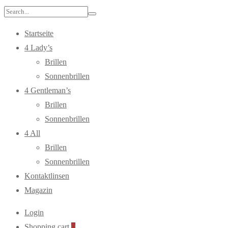
Search
for:
Startseite
4 Lady’s
Brillen
Sonnenbrillen
4 Gentleman’s
Brillen
Sonnenbrillen
4 All
Brillen
Sonnenbrillen
Kontaktlinsen
Magazin
Login
Shopping cart
0