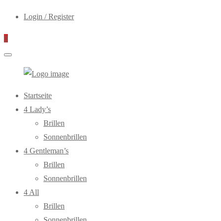
Login / Register
0
WebOptiker24.de
Primary
Startseite
Menu
4 Lady’s
Brillen
Sonnenbrillen
4 Gentleman’s
Brillen
Sonnenbrillen
4 All
Brillen
Sonnenbrillen