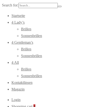
Search for:
Startseite
4 Lady’s
Brillen
Sonnenbrillen
4 Gentleman’s
Brillen
Sonnenbrillen
4 All
Brillen
Sonnenbrillen
Kontaktlinsen
Magazin
Login
Shopping cart
0