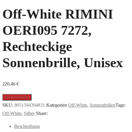
Off-White RIMINI
OERI095 7272,
Rechteckige
Sonnenbrille, Unisex
220,46
€
Produkt kaufen
SKU:
8051594394831
Kategorien
Off-White
,
Sonnenbrillen
Tags:
Off-White
,
Silber
Share:
Beschreibung