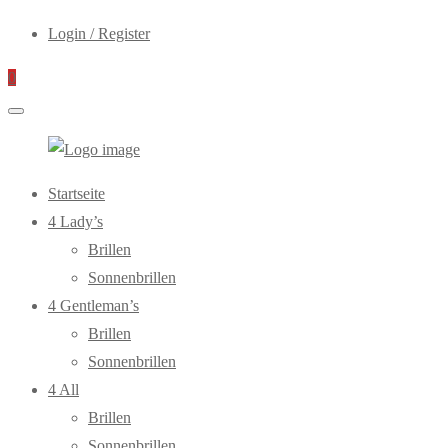
Login / Register
0
WebOptiker24.de
Primary
Startseite
Menu
4 Lady’s
Brillen
Sonnenbrillen
4 Gentleman’s
Brillen
Sonnenbrillen
4 All
Brillen
Sonnenbrillen