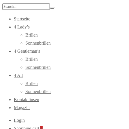
Search
for:
Startseite
4 Lady’s
Brillen
Sonnenbrillen
4 Gentleman’s
Brillen
Sonnenbrillen
4 All
Brillen
Sonnenbrillen
Kontaktlinsen
Magazin
Login
Shopping cart
0