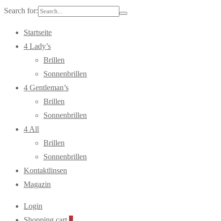
Search for:
Startseite
4 Lady’s
Brillen
Sonnenbrillen
4 Gentleman’s
Brillen
Sonnenbrillen
4 All
Brillen
Sonnenbrillen
Kontaktlinsen
Magazin
Login
Shopping cart
0