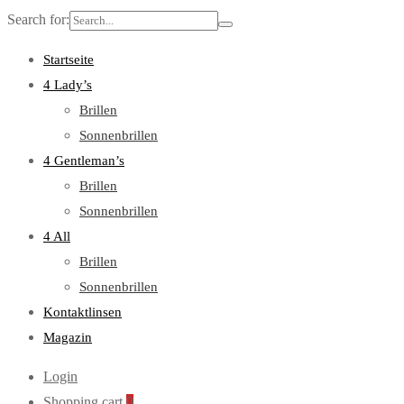
Search for:
Startseite
4 Lady’s
Brillen
Sonnenbrillen
4 Gentleman’s
Brillen
Sonnenbrillen
4 All
Brillen
Sonnenbrillen
Kontaktlinsen
Magazin
Login
Shopping cart
0