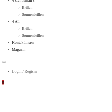
4 Gentleman’s
Brillen
Sonnenbrillen
4 All
Brillen
Sonnenbrillen
Kontaktlinsen
Magazin
Login / Register
0