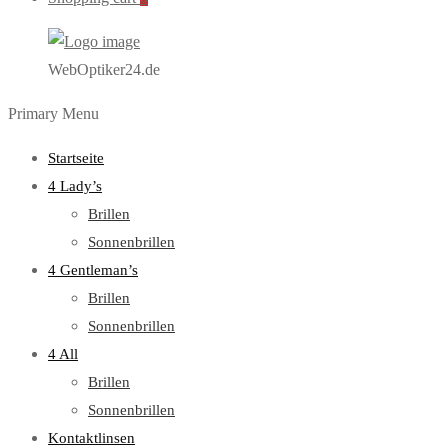
WebOptiker24.de
Primary Menu
Startseite
4 Lady’s
Brillen
Sonnenbrillen
4 Gentleman’s
Brillen
Sonnenbrillen
4 All
Brillen
Sonnenbrillen
Kontaktlinsen