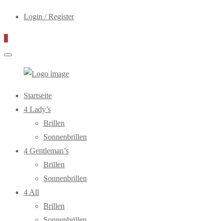
Login / Register
0
WebOptiker24.de
Primary
Startseite
Menu
4 Lady’s
Brillen
Sonnenbrillen
4 Gentleman’s
Brillen
Sonnenbrillen
4 All
Brillen
Sonnenbrillen