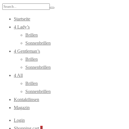
Search
for:
Startseite
4 Lady’s
Brillen
Sonnenbrillen
4 Gentleman’s
Brillen
Sonnenbrillen
4 All
Brillen
Sonnenbrillen
Kontaktlinsen
Magazin
Login
Shopping cart
0