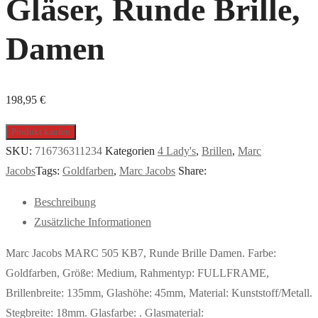
Gläser, Runde Brille,
Damen
198,95
€
Produkt kaufen
SKU:
716736311234
Kategorien
4 Lady's
,
Brillen
,
Marc
Jacobs
Tags:
Goldfarben
,
Marc Jacobs
Share:
Beschreibung
Zusätzliche Informationen
Marc Jacobs MARC 505 KB7, Runde Brille Damen. Farbe:
Goldfarben, Größe: Medium, Rahmentyp: FULLFRAME,
Brillenbreite: 135mm, Glashöhe: 45mm, Material: Kunststoff/Metall.
Stegbreite: 18mm. Glasfarbe: . Glasmaterial: