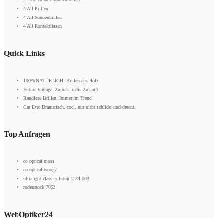
4 All Brillen
4 All Sonnenbrillen
4 All Kontaktlinsen
Quick Links
100% NATÜRLICH: Brillen aus Holz
Future Vintage: Zurück in die Zukunft
Randlose Brillen: Immer im Trend!
Cat Eye: Dramatisch, cool, nur nicht schlicht und dezent.
Top Anfragen
co optical moss
co optical woogy
ultralight classics luton 1134 003
rodenstock 7052
WebOptiker24