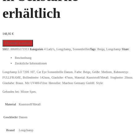
erhältlich
148,95
€
Produkt kaufen
SKU:
886895571913
Kategorien
4 Lady's
,
Longchamp
,
Sonnenbrillen
Tags:
Beige
,
Longchamp
Share:
Beschreibung
Zusätzliche Informationen
Longchamp LO 720S 107, Cat Eye Sonnenbrille Damen. Farbe: Beige, Größe: Medium, Rahmentyp:
FULLFRAME, Brillenbreite: 142mm, Glashöhe: 47mm, Material: Kunststoff/Metall. Stegbreite: 20mm.
Glasfarbe: Braun. Mit UV400-Filter. Hersteller: Marchon Germany GmbH. Style:
Gefunden bei:
Mister Spex
.
Material
Kunststoff/Metall
Geschlecht
Damen
Brand
Longchamp