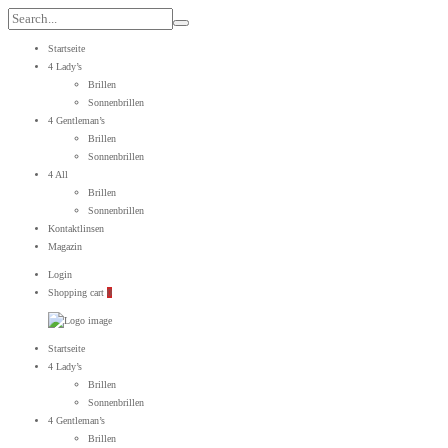
Search
for:
Startseite
4 Lady’s
Brillen
Sonnenbrillen
4 Gentleman’s
Brillen
Sonnenbrillen
4 All
Brillen
Sonnenbrillen
Kontaktlinsen
Magazin
Login
Shopping cart
0
WebOptiker24.de
Primary
Startseite
Menu
4 Lady’s
Brillen
Sonnenbrillen
4 Gentleman’s
Brillen