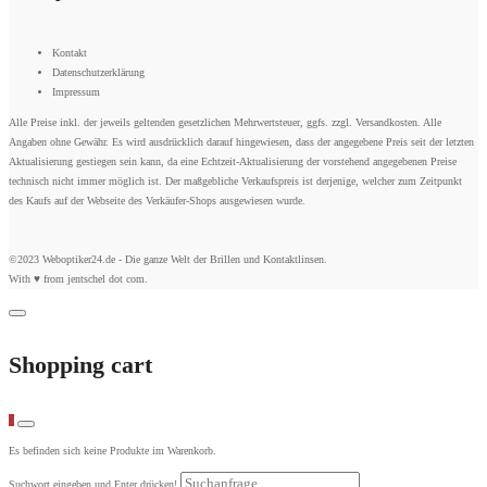
Kontakt
Datenschutzerklärung
Impressum
Alle Preise inkl. der jeweils geltenden gesetzlichen Mehrwertsteuer, ggfs. zzgl. Versandkosten. Alle
Angaben ohne Gewähr. Es wird ausdrücklich darauf hingewiesen, dass der angegebene Preis seit der letzten
Aktualisierung gestiegen sein kann, da eine Echtzeit-Aktualisierung der vorstehend angegebenen Preise
technisch nicht immer möglich ist. Der maßgebliche Verkaufspreis ist derjenige, welcher zum Zeitpunkt
des Kaufs auf der Webseite des Verkäufer-Shops ausgewiesen wurde.
©2023 Weboptiker24.de - Die ganze Welt der Brillen und Kontaktlinsen.
With ♥ from
jentschel dot com
.
Shopping cart
0
Es befinden sich keine Produkte im Warenkorb.
Suchwort eingeben und Enter drücken!