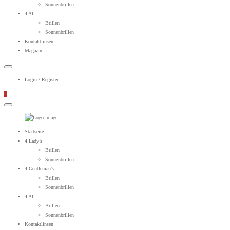
Sonnenbrillen
4 All
Brillen
Sonnenbrillen
Kontaktlinsen
Magazin
Login / Register
0
WebOptiker24.de
Primary
Startseite
Menu
4 Lady’s
Brillen
Sonnenbrillen
4 Gentleman’s
Brillen
Sonnenbrillen
4 All
Brillen
Sonnenbrillen
Kontaktlinsen