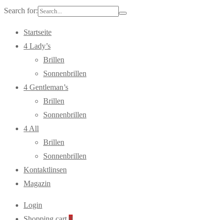
Search for:
Startseite
4 Lady’s
Brillen
Sonnenbrillen
4 Gentleman’s
Brillen
Sonnenbrillen
4 All
Brillen
Sonnenbrillen
Kontaktlinsen
Magazin
Login
Shopping cart
0