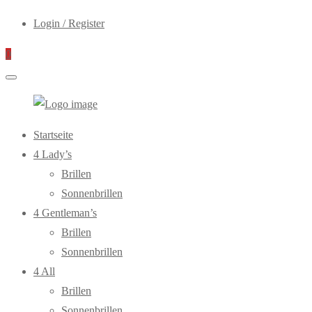
Login / Register
0
WebOptiker24.de
Primary
Startseite
Menu
4 Lady’s
Brillen
Sonnenbrillen
4 Gentleman’s
Brillen
Sonnenbrillen
4 All
Brillen
Sonnenbrillen