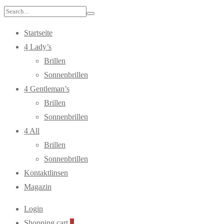
Search
for:
Startseite
4 Lady’s
Brillen
Sonnenbrillen
4 Gentleman’s
Brillen
Sonnenbrillen
4 All
Brillen
Sonnenbrillen
Kontaktlinsen
Magazin
Login
Shopping cart
0