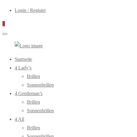
Login / Register
0
WebOptiker24.de
Primary
Startseite
Menu
4 Lady’s
Brillen
Sonnenbrillen
4 Gentleman’s
Brillen
Sonnenbrillen
4 All
Brillen
Sonnenbrillen