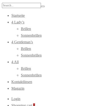
Search
for:
Startseite
4 Lady’s
Brillen
Sonnenbrillen
4 Gentleman’s
Brillen
Sonnenbrillen
4 All
Brillen
Sonnenbrillen
Kontaktlinsen
Magazin
Login
Shopping cart
0